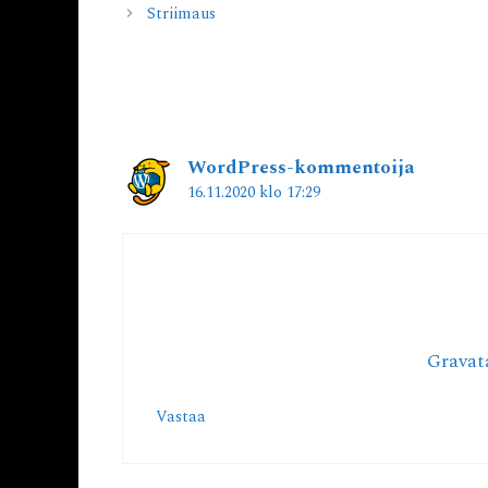
Striimaus
Yksi kommentti artik
WordPress-kommentoija
16.11.2020 klo 17:29
Hei, tämä on kommentti.
Poistaaksesi kommentin, kirjaudu sisää
muokata tai poistaa kommentin.
Kommentoijien avatarit tulevat
Gravat
Vastaa