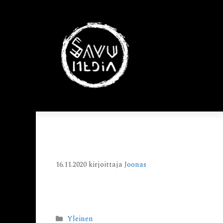
Moikka maailma!
16.11.2020
kirjoittaja
Joonas
Tervetuloa WordPressiin. Tämä on ensimmäin
Yleinen